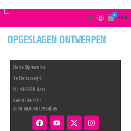
0
€ 0,00
DELTA
SIGNWORKS
OPGESLAGEN ONTWERPEN
Delta Signworks
1e Deltaweg 9
NL 4485 PB Kats
Kvk:93440170
BTW:NL005017964b45