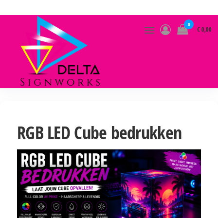
GA
NAAR
0
€ 0,00
DE
INHOUD
DELTA SIGNWORKS
RGB LED Cube bedrukken