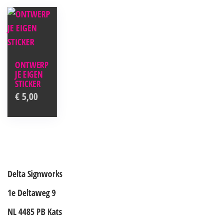
ONTWERP
JE EIGEN
STICKER
€
5,00
Delta Signworks
1e Deltaweg 9
NL 4485 PB Kats