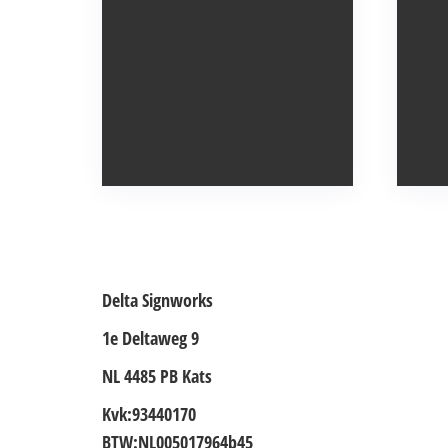
Delta Signworks
1e Deltaweg 9
NL 4485 PB Kats
Kvk:93440170
BTW:NL005017964b45